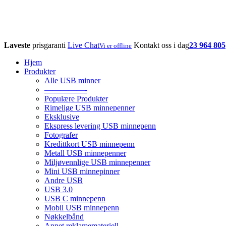
Laveste
prisgaranti
Live Chat
Kontakt oss i dag
23 964 805
Vi er offline
Hjem
Produkter
Alle USB minner
—————-
Populære Produkter
Rimelige USB minnepenner
Eksklusive
Ekspress levering USB minnepenn
Fotografer
Kredittkort USB minnepenn
Metall USB minnepenner
Miljøvennlige USB minnepenner
Mini USB minnepinner
Andre USB
USB 3.0
USB C minnepenn
Mobil USB minnepenn
Nøkkelbånd
Annet reklamemateriell