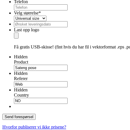
Telefon
Velg størrelse
*
Ønsket
DD
leveringsdato
dot
Last opp logo
MM
dot
YYYY
Få gratis USB-skisse! (fint hvis du har fil i vektorformat .eps .pd
Hidden
Product
Hidden
Referer
Hidden
Country
Send forespørsel
Hvorfor publiserer vi ikke prisene?