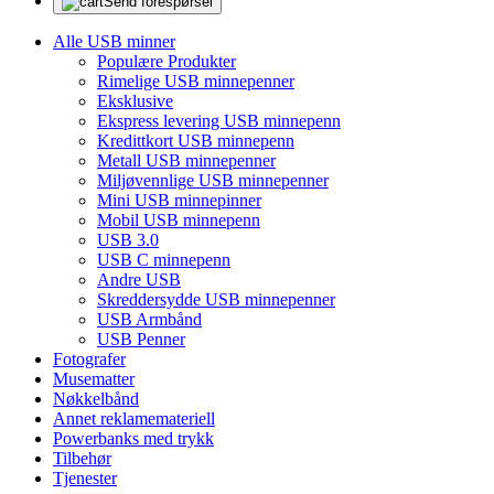
Send forespørsel
Alle USB minner
Populære Produkter
Rimelige USB minnepenner
Eksklusive
Ekspress levering USB minnepenn
Kredittkort USB minnepenn
Metall USB minnepenner
Miljøvennlige USB minnepenner
Mini USB minnepinner
Mobil USB minnepenn
USB 3.0
USB C minnepenn
Andre USB
Skreddersydde USB minnepenner
USB Armbånd
USB Penner
Fotografer
Musematter
Nøkkelbånd
Annet reklamemateriell
Powerbanks med trykk
Tilbehør
Tjenester