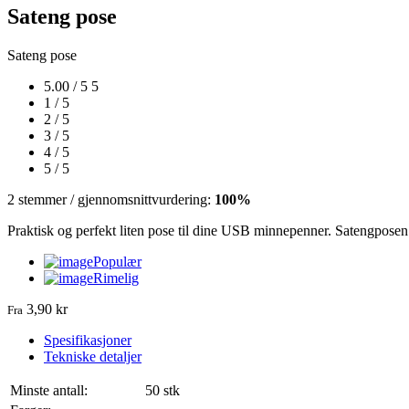
Sateng pose
Sateng pose
5.00 / 5
5
1 / 5
2 / 5
3 / 5
4 / 5
5 / 5
2 stemmer / gjennomsnittvurdering:
100%
Praktisk og perfekt liten pose til dine USB minnepenner. Satengposen t
Populær
Rimelig
3,90 kr
Fra
Spesifikasjoner
Tekniske detaljer
Minste antall:
50 stk