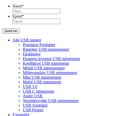
Navn
*
Epost
*
Send inn
Alle USB minner
Populære Produkter
Rimelige USB minnepenner
Eksklusive
Ekspress levering USB minnepenn
Kredittkort USB minnepenn
Metall USB minnepenner
Miljøvennlige USB minnepenner
Mini USB minnepinner
Mobil USB minnepenn
USB 3.0
USB C minnepenn
Andre USB
Skreddersydde USB minnepenner
USB Armbånd
USB Penner
Fotografer