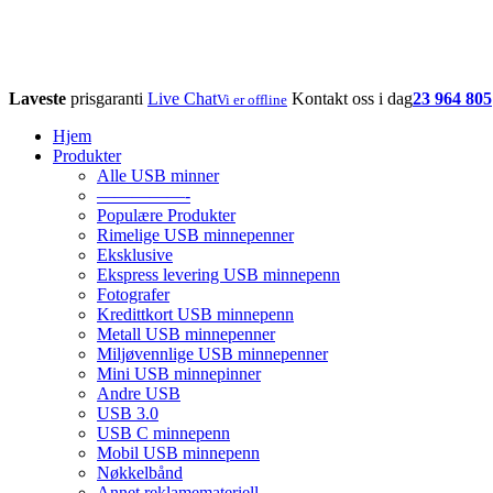
Laveste
prisgaranti
Live Chat
Kontakt oss i dag
23 964 805
Vi er offline
Hjem
Produkter
Alle USB minner
—————-
Populære Produkter
Rimelige USB minnepenner
Eksklusive
Ekspress levering USB minnepenn
Fotografer
Kredittkort USB minnepenn
Metall USB minnepenner
Miljøvennlige USB minnepenner
Mini USB minnepinner
Andre USB
USB 3.0
USB C minnepenn
Mobil USB minnepenn
Nøkkelbånd
Annet reklamemateriell