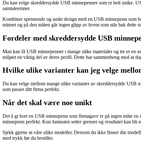
Du kan velge skreddersydde USB minnepenner som er helt unike. USB 
samtaleemner.
Kombiner spennende og unikt design med en USB minnepenn som holder
minnet og på den måten går ingen glipp av hvem som står bak dette s
Fordeler med skreddersydde USB minnepe
Man kan få USB minnepenner i mange ulike materialer og tre er en av d
miljøet en viktig del av deres profil. Dette har sammenheng med at da
Hvilke ulike varianter kan jeg velge mell
Du kan velge mellom mange ulike varianter av skreddersydde USB minn
som passer ditt firma perfekt.
Når det skal være noe unikt
Det å gi bort en USB minnepenn som firmagave er på ingen måte en ny i
minnepenn perfekt. Kun fantasien setter grenser og resultatet kan bli n
Sjekk gjerne ut våre ulike modeller. Dersom du ikke finner din modell p
med trykk før du bestiller.