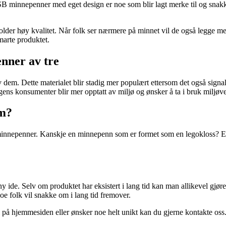
minnepenner med eget design er noe som blir lagt merke til og snakke
 høy kvalitet. Når folk ser nærmere på minnet vil de også legge merk
marte produktet.
nner av tre
em. Dette materialet blir stadig mer populært ettersom det også signali
gens konsumenter blir mer opptatt av miljø og ønsker å ta i bruk miljøv
om?
epenner. Kanskje en minnepenn som er formet som en legokloss? Eller 
de. Selv om produktet har eksistert i lang tid kan man allikevel gjøre 
oe folk vil snakke om i lang tid fremover.
å hjemmesiden eller ønsker noe helt unikt kan du gjerne kontakte oss. Vi