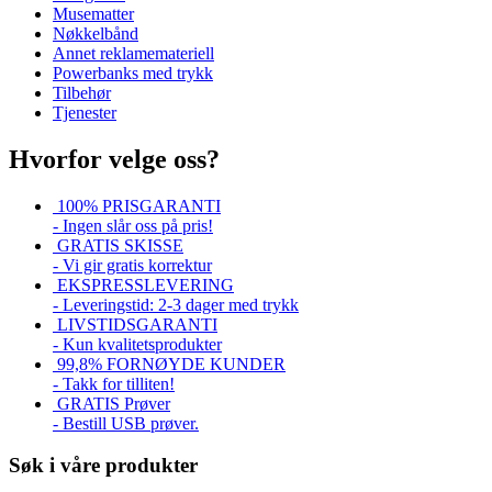
Musematter
Nøkkelbånd
Annet reklamemateriell
Powerbanks med trykk
Tilbehør
Tjenester
Hvorfor velge oss?
100% PRISGARANTI
- Ingen slår oss på pris!
GRATIS SKISSE
- Vi gir gratis korrektur
EKSPRESSLEVERING
- Leveringstid: 2-3 dager med trykk
LIVSTIDSGARANTI
- Kun kvalitetsprodukter
99,8% FORNØYDE KUNDER
- Takk for tilliten!
GRATIS Prøver
- Bestill USB prøver.
Søk i våre produkter